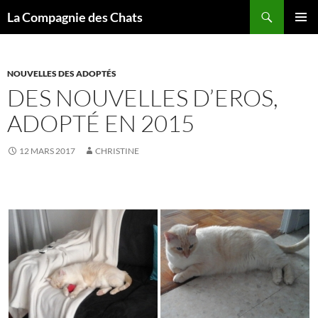
Recherche
La Compagnie des Chats
ALLER
MENU
AU
PRINCI
CONTENU
NOUVELLES DES ADOPTÉS
DES NOUVELLES D’EROS,
ADOPTÉ EN 2015
12 MARS 2017
CHRISTINE