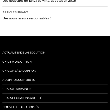
des
Des nouvelles de Tanya et Mika, adoptés en 2016
articles
ARTICLE SUIVANT
Des nourrisseurs responsables !
ACTUALITÉS DE L’ASSOCIATION
CHATS À L’ADOPTION
CHATONS À L’ADOPTION
ADOPTIONS SENSIBLES
CHATS À PARRAINER
CHATS ET CHATONS ADOPTÉS
NOUVELLES DES ADOPTÉS