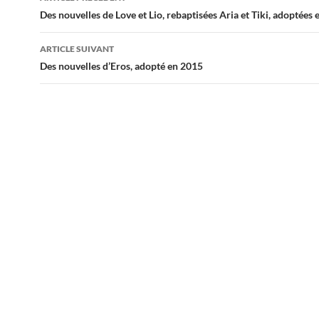
des
Des nouvelles de Love et Lio, rebaptisées Aria et Tiki, adoptées
articles
ARTICLE SUIVANT
Des nouvelles d’Eros, adopté en 2015