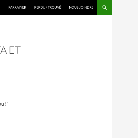
N
PARRAINER
PERDU / TROUVÉ
NOUS JOINDRE
A ET
au !”