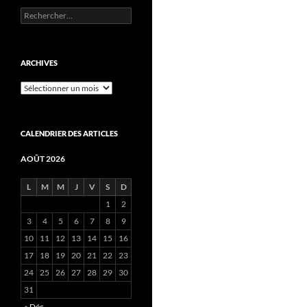
Rechercher :
ARCHIVES
Archives
CALENDRIER DES ARTICLES
AOÛT 2026
L
M
M
J
V
S
D
1
2
3
4
5
6
7
8
9
10
11
12
13
14
15
16
17
18
19
20
21
22
23
24
25
26
27
28
29
30
31
« Déc