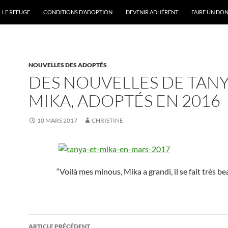
ONTENU
LE REFUGE
CONDITIONS D’ADOPTION
DEVENIR ADHÉRENT
FAIRE UN DO
NOUVELLES DES ADOPTÉS
DES NOUVELLES DE TANY
MIKA, ADOPTÉS EN 2016
10 MARS 2017
CHRISTINE
“Voilà mes minous, Mika a grandi, il se fait très be
Navigation
ARTICLE PRÉCÉDENT