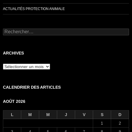
ACTUALITÉS PROTECTION ANIMALE
Rechercher :
ARCHIVES
Archives
CALENDRIER DES ARTICLES
AOÛT 2026
L
M
M
J
V
S
D
1
2
3
4
5
6
7
8
9