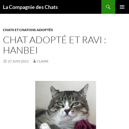
Recherche
La Compagnie des Chats
ALLER
MENU
AU
PRINCI
CONTENU
CHATS ET CHATONS ADOPTÉS
CHAT ADOPTÉ ET RAVI :
HANBEI
27 JUIN 2021
CLAIRE