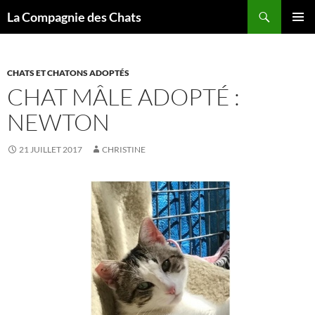
Recherche
La Compagnie des Chats
ALLER
MENU
AU
PRINCI
CONTENU
CHATS ET CHATONS ADOPTÉS
CHAT MÂLE ADOPTÉ :
NEWTON
21 JUILLET 2017
CHRISTINE