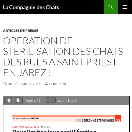
Recherche
La Compagnie des Chats
ALLER
MENU
AU
PRINCI
CONTENU
ARTICLES DE PRESSE
OPERATION DE
STERILISATION DES CHATS
DES RUES A SAINT PRIEST
EN JAREZ !
30 DÉCEMBRE 2015
CHRISTINE
Page
1
/
1
Zoom
100%