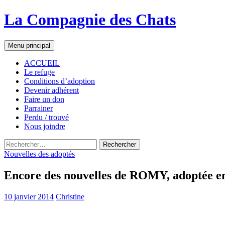
La Compagnie des Chats
Recherche
Aller
Menu principal
au
contenu
ACCUEIL
Le refuge
Conditions d’adoption
Devenir adhérent
Faire un don
Parrainer
Perdu / trouvé
Nous joindre
Rechercher :
Nouvelles des adoptés
Encore des nouvelles de ROMY, adoptée 
10 janvier 2014
Christine