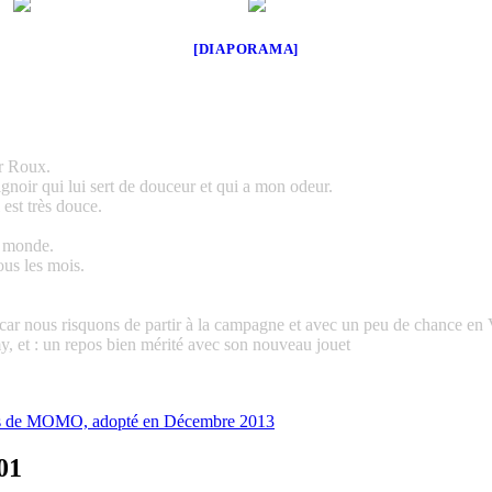
[DIAPORAMA]
ur Roux.
ignoir qui lui sert de douceur et qui a mon odeur.
 est très douce.
le monde.
ous les mois.
ai car nous risquons de partir à la campagne et avec un peu de chance en
omy, et : un repos bien mérité avec son nouveau jouet
es de MOMO, adopté en Décembre 2013
01