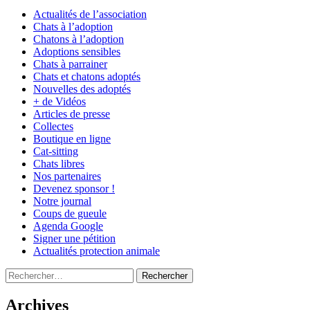
Actualités de l’association
Chats à l’adoption
Chatons à l’adoption
Adoptions sensibles
Chats à parrainer
Chats et chatons adoptés
Nouvelles des adoptés
+ de Vidéos
Articles de presse
Collectes
Boutique en ligne
Cat-sitting
Chats libres
Nos partenaires
Devenez sponsor !
Notre journal
Coups de gueule
Agenda Google
Signer une pétition
Actualités protection animale
Rechercher :
Archives