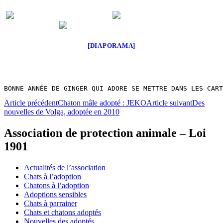
[DIAPORAMA]
BONNE ANNÉE DE GINGER QUI ADORE SE METTRE DANS LES CART
Navigation
Article précédent
Chaton mâle adopté : JEKO
Article suivant
Des
nouvelles de Volga, adoptée en 2010
des
articles
Association de protection animale – Loi
1901
Actualités de l’association
Chats à l’adoption
Chatons à l’adoption
Adoptions sensibles
Chats à parrainer
Chats et chatons adoptés
Nouvelles des adoptés