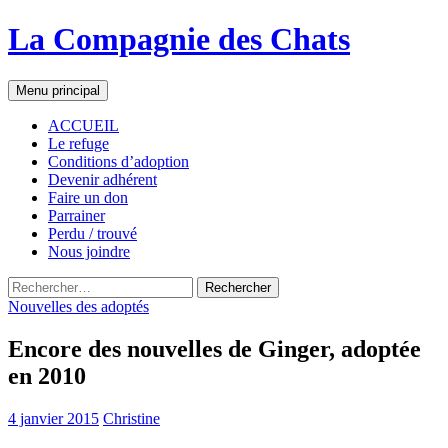
La Compagnie des Chats
Recherche
Aller
Menu principal
au
contenu
ACCUEIL
Le refuge
Conditions d’adoption
Devenir adhérent
Faire un don
Parrainer
Perdu / trouvé
Nous joindre
Rechercher :
Nouvelles des adoptés
Encore des nouvelles de Ginger, adoptée
en 2010
4 janvier 2015
Christine