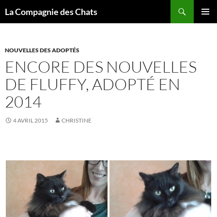
Recherche
La Compagnie des Chats
ALLER
MENU
AU
PRINCI
CONTENU
NOUVELLES DES ADOPTÉS
ENCORE DES NOUVELLES
DE FLUFFY, ADOPTÉ EN
2014
4 AVRIL 2015
CHRISTINE