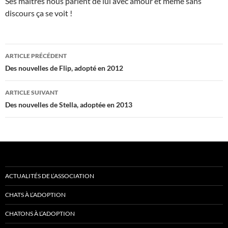
Ses maîtres nous parlent de lui avec amour et même sans
discours ça se voit !
Navigation
ARTICLE PRÉCÉDENT
des
Des nouvelles de Flip, adopté en 2012
articles
ARTICLE SUIVANT
Des nouvelles de Stella, adoptée en 2013
ACTUALITÉS DE L’ASSOCIATION
CHATS À L’ADOPTION
CHATONS À L’ADOPTION