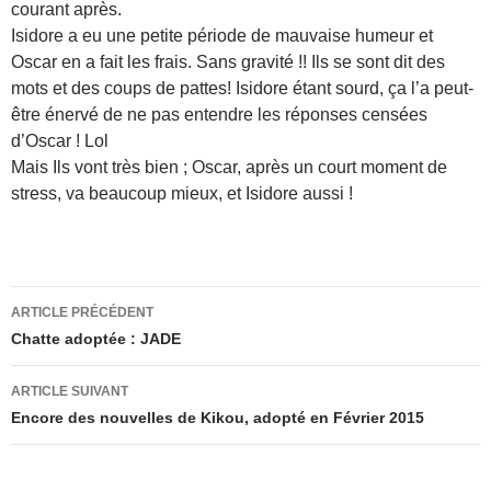
courant après.
Isidore a eu une petite période de mauvaise humeur et
Oscar en a fait les frais. Sans gravité !! Ils se sont dit des
mots et des coups de pattes! Isidore étant sourd, ça l’a peut-
être énervé de ne pas entendre les réponses censées
d’Oscar ! Lol
Mais Ils vont très bien ; Oscar, après un court moment de
stress, va beaucoup mieux, et Isidore aussi !
Navigation
ARTICLE PRÉCÉDENT
des
Chatte adoptée : JADE
articles
ARTICLE SUIVANT
Encore des nouvelles de Kikou, adopté en Février 2015