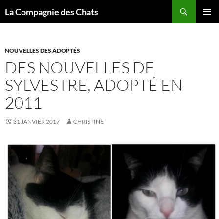
Recherche
La Compagnie des Chats
ALLER
MENU
AU
PRINCI
CONTENU
NOUVELLES DES ADOPTÉS
DES NOUVELLES DE
SYLVESTRE, ADOPTÉ EN
2011
31 JANVIER 2017
CHRISTINE