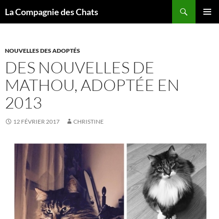
Recherche
La Compagnie des Chats
ALLER
MENU
AU
PRINCI
CONTENU
NOUVELLES DES ADOPTÉS
DES NOUVELLES DE
MATHOU, ADOPTÉE EN
2013
12 FÉVRIER 2017
CHRISTINE