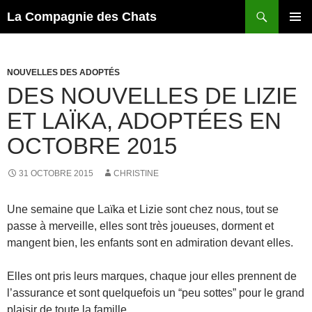
Recherche
La Compagnie des Chats
ALLER
MENU
AU
PRINCI
CONTENU
NOUVELLES DES ADOPTÉS
DES NOUVELLES DE LIZIE
ET LAÏKA, ADOPTÉES EN
OCTOBRE 2015
31 OCTOBRE 2015
CHRISTINE
Une semaine que Laïka et Lizie sont chez nous, tout se
passe à merveille, elles sont très joueuses, dorment et
mangent bien, les enfants sont en admiration devant elles.
Elles ont pris leurs marques, chaque jour elles prennent de
l’assurance et sont quelquefois un “peu sottes” pour le grand
plaisir de toute la famille.