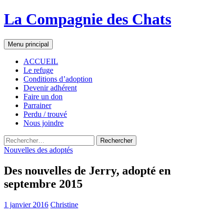
La Compagnie des Chats
Recherche
Aller
Menu principal
au
contenu
ACCUEIL
Le refuge
Conditions d’adoption
Devenir adhérent
Faire un don
Parrainer
Perdu / trouvé
Nous joindre
Rechercher :
Nouvelles des adoptés
Des nouvelles de Jerry, adopté en
septembre 2015
1 janvier 2016
Christine