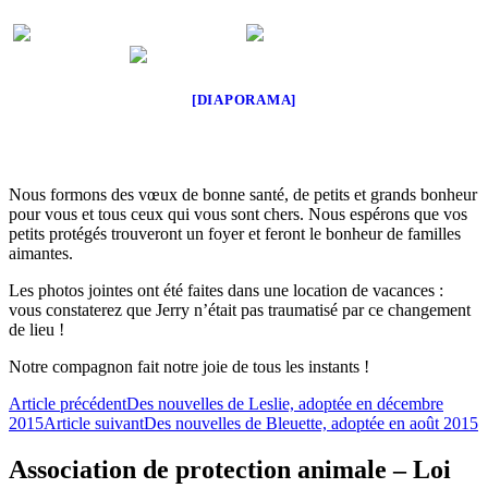
[DIAPORAMA]
Nous formons des vœux de bonne santé, de petits et grands bonheur
pour vous et tous ceux qui vous sont chers. Nous espérons que vos
petits protégés trouveront un foyer et feront le bonheur de familles
aimantes.
Les photos jointes ont été faites dans une location de vacances :
vous constaterez que Jerry n’était pas traumatisé par ce changement
de lieu !
Notre compagnon fait notre joie de tous les instants !
Navigation
Article précédent
Des nouvelles de Leslie, adoptée en décembre
2015
Article suivant
Des nouvelles de Bleuette, adoptée en août 2015
des
articles
Association de protection animale – Loi