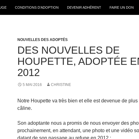
FUGE
CONDITIONS D’ADOPTION
DEVENIR ADHÉRENT
FAIRE UN DON
NOUVELLES DES ADOPTÉS
DES NOUVELLES DE
HOUPETTE, ADOPTÉE E
2012
5 MAI 2016
CHRISTINE
Notre Houpette va très bien et elle est devenue de plus
câline.
Son adoptante nous a promis de nous envoyer des pho
prochainement, en attendant, une photo et une vidéo so
datant de son passage au refuge en 2012 :