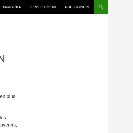
PARRAINER
PERDU / TROUVÉ
NOUS JOINDRE
N
 en plus
tos
uvenirs,