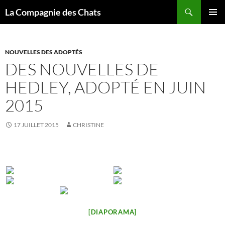
Recherche
La Compagnie des Chats
ALLER
MENU
AU
PRINCI
CONTENU
NOUVELLES DES ADOPTÉS
DES NOUVELLES DE
HEDLEY, ADOPTÉ EN JUIN
2015
17 JUILLET 2015
CHRISTINE
[DIAPORAMA]