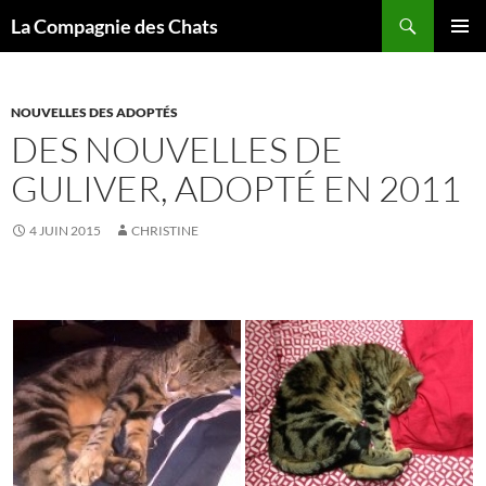
Recherche
La Compagnie des Chats
ALLER
MENU
AU
PRINCI
CONTENU
NOUVELLES DES ADOPTÉS
DES NOUVELLES DE
GULIVER, ADOPTÉ EN 2011
4 JUIN 2015
CHRISTINE