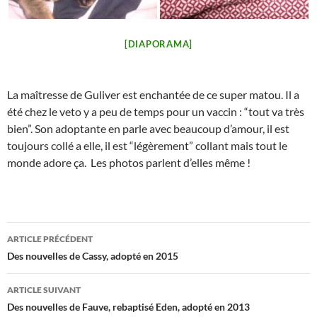
[DIAPORAMA]
La maîtresse de Guliver est enchantée de ce super matou. Il a
été chez le veto y a peu de temps pour un vaccin : “tout va très
bien”. Son adoptante en parle avec beaucoup d’amour, il est
toujours collé a elle, il est “légèrement” collant mais tout le
monde adore ça. Les photos parlent d’elles même !
Navigation
ARTICLE PRÉCÉDENT
des
Des nouvelles de Cassy, adopté en 2015
articles
ARTICLE SUIVANT
Des nouvelles de Fauve, rebaptisé Eden, adopté en 2013