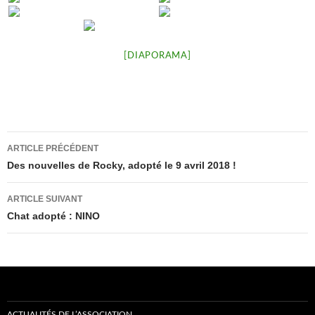
[DIAPORAMA]
Navigation
ARTICLE PRÉCÉDENT
des
Des nouvelles de Rocky, adopté le 9 avril 2018 !
articles
ARTICLE SUIVANT
Chat adopté : NINO
ACTUALITÉS DE L’ASSOCIATION