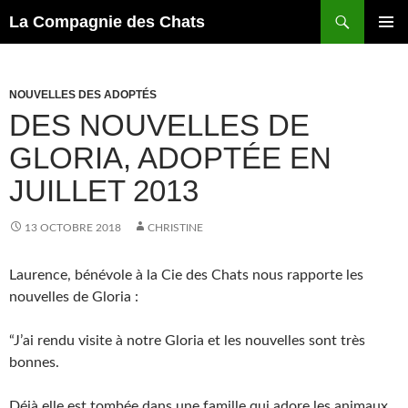
Recherche
La Compagnie des Chats
ALLER
MENU
AU
PRINCI
CONTENU
NOUVELLES DES ADOPTÉS
DES NOUVELLES DE
GLORIA, ADOPTÉE EN
JUILLET 2013
13 OCTOBRE 2018
CHRISTINE
Laurence, bénévole à la Cie des Chats nous rapporte les
nouvelles de Gloria :
“J’ai rendu visite à notre Gloria et les nouvelles sont très
bonnes.
Déjà elle est tombée dans une famille qui adore les animaux