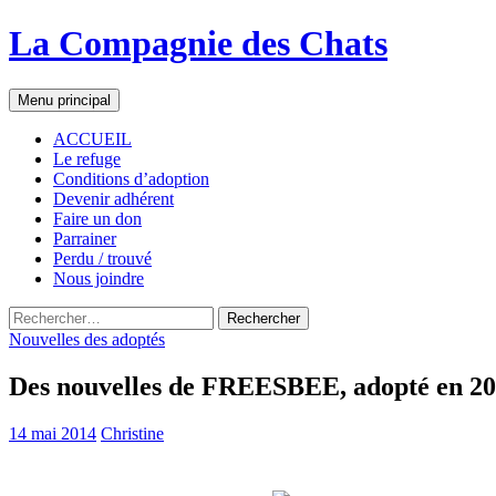
La Compagnie des Chats
Recherche
Aller
Menu principal
au
contenu
ACCUEIL
Le refuge
Conditions d’adoption
Devenir adhérent
Faire un don
Parrainer
Perdu / trouvé
Nous joindre
Rechercher :
Nouvelles des adoptés
Des nouvelles de FREESBEE, adopté en 2
14 mai 2014
Christine