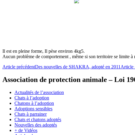
Il est en pleine forme, Il pèse environ 4kg5.
Aucun problème de comportement , même si son territoire se limite à 
Navigation
Article précédent
Des nouvelles de SHAKRA, adopté en 2011
Article
des
Association de protection animale – Loi 19
articles
Actualités de l’association
Chats à l’adoption
Chatons à l’adoption
Adoptions sensibles
Chats à parrainer
Chats et chatons adoptés
Nouvelles des adoptés
+ de Vidéos