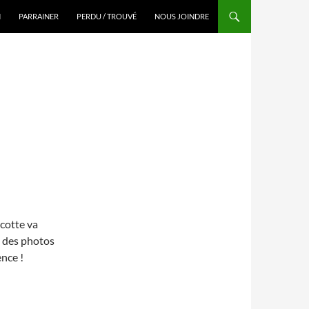
N
PARRAINER
PERDU / TROUVÉ
NOUS JOINDRE
cotte va
a des photos
nce !