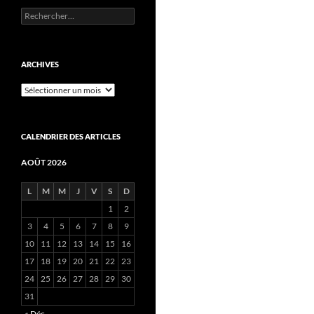
Rechercher :
ARCHIVES
Archives
CALENDRIER DES ARTICLES
AOÛT 2026
L
M
M
J
V
S
D
1
2
3
4
5
6
7
8
9
10
11
12
13
14
15
16
17
18
19
20
21
22
23
24
25
26
27
28
29
30
31
« Déc