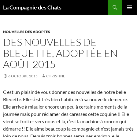
Recherche
La Compagnie des Chats
ALLER
MENU
AU
PRINCI
CONTENU
NOUVELLES DES ADOPTÉS
DES NOUVELLES DE
BLEUETTE, ADOPTÉE EN
AOÛT 2015
6 OCTOBRE 2015
CHRISTINE
C’est un plaisir de vous donner des nouvelles de notre belle
Bleuette. Elle s’est très bien habituée à sa nouvelle demeure.
Elle arrive à miauler encore un peu à certains moments de la
journée mais pour réclamer des caresses cette coquine !! Elle
vient se frotter vers nous et là, c’est la machine à ronron qui
démarre !! Elle aime beaucoup la compagnie et n’est jamais très
loin de nous. Depuis trois bonnes semaines environ, elle