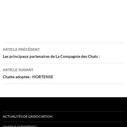
Navigation
ARTICLE PRÉCÉDENT
des
Les principaux partenaires de La Compagnie des Chats :
articles
ARTICLE SUIVANT
Chatte adoptée : HORTENSE
ACTUALITÉS DE L’ASSOCIATION
CHATS À L’ADOPTION