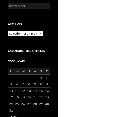
Rechercher :
ARCHIVES
Archives
CALENDRIER DES ARTICLES
AOÛT 2026
L
M
M
J
V
S
D
1
2
3
4
5
6
7
8
9
10
11
12
13
14
15
16
17
18
19
20
21
22
23
24
25
26
27
28
29
30
31
« Déc