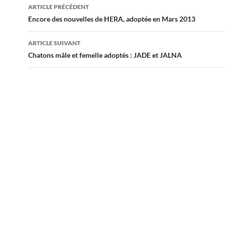
Navigation
ARTICLE PRÉCÉDENT
des
Encore des nouvelles de HERA, adoptée en Mars 2013
articles
ARTICLE SUIVANT
Chatons mâle et femelle adoptés : JADE et JALNA