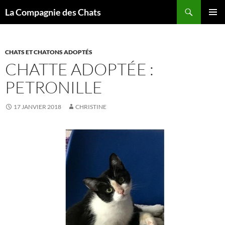
Recherche
La Compagnie des Chats
ALLER
MENU
AU
PRINCI
CONTENU
CHATS ET CHATONS ADOPTÉS
CHATTE ADOPTÉE :
PETRONILLE
17 JANVIER 2018
CHRISTINE