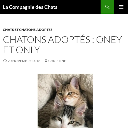
Recherche
La Compagnie des Chats
ALLER
MENU
AU
PRINCI
CONTENU
CHATS ET CHATONS ADOPTÉS
CHATONS ADOPTÉS : ONEY
ET ONLY
20 NOVEMBRE 2018
CHRISTINE