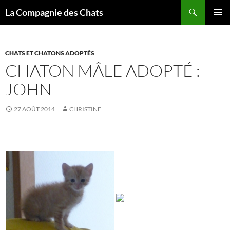
Recherche
La Compagnie des Chats
ALLER
MENU
AU
PRINCI
CONTENU
CHATS ET CHATONS ADOPTÉS
CHATON MÂLE ADOPTÉ :
JOHN
27 AOÛT 2014
CHRISTINE