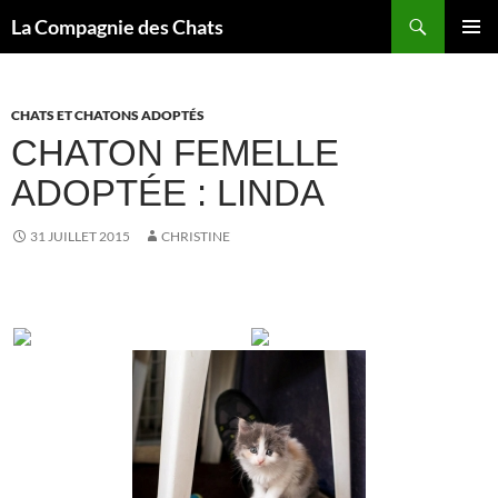
Recherche
La Compagnie des Chats
ALLER
MENU
AU
PRINCI
CONTENU
CHATS ET CHATONS ADOPTÉS
CHATON FEMELLE
ADOPTÉE : LINDA
31 JUILLET 2015
CHRISTINE