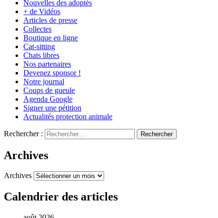
Nouvelles des adoptés
+ de Vidéos
Articles de presse
Collectes
Boutique en ligne
Cat-sitting
Chats libres
Nos partenaires
Devenez sponsor !
Notre journal
Coups de gueule
Agenda Google
Signer une pétition
Actualités protection animale
Rechercher :
Archives
Archives
Calendrier des articles
août 2026