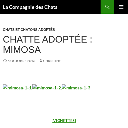
Recherche
La Compagnie des Chats
ALLER
MENU
AU
PRINCI
CONTENU
CHATS ET CHATONS ADOPTÉS
CHATTE ADOPTÉE :
MIMOSA
5 OCTOBRE 2016
CHRISTINE
[VIGNETTES]